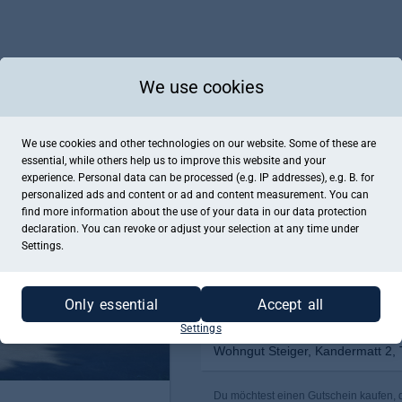
We use cookies
We use cookies and other technologies on our website. Some of these are
essential, while others help us to improve this website and your
experience. Personal data can be processed (e.g. IP addresses), e.g. B. for
personalized ads and content or ad and content measurement. You can
find more information about the use of your data in our
data protection
declaration. You can revoke or adjust your selection at any time under
Settings.
Only essential
Accept all
Settings
Wohngut Steiger, Kandermatt 2,
Du möchtest einen Gutschein kaufen, de