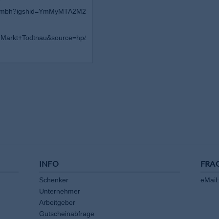
_gmbh?igshid=YmMyMTA2M2Y
idts+Markt+Todtnau&source=hp&ei=OxhSZNnLGseFxc8P4aKOgA
INFO
FRA
Schenker
eMail:
Unternehmer
Arbeitgeber
Gutscheinabfrage