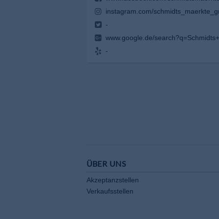
instagram.com/schmidts_maerkte
-
www.google.de/search?q=Schm
-
ÜBER UNS
Akzeptanzstellen
Verkaufsstellen