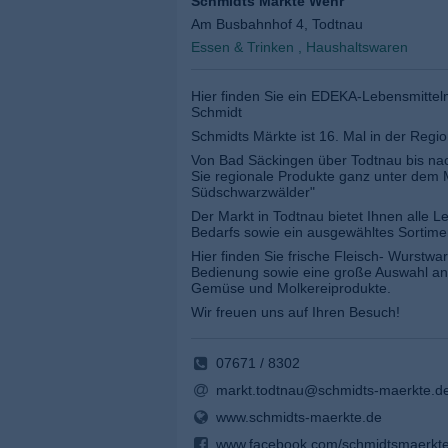
Schmidts Märkte Wehr
Am Busbahnhof 4, Todtnau
Essen & Trinken , Haushaltswaren
Hier finden Sie ein EDEKA-Lebensmittel
Schmidt
Schmidts Märkte ist 16. Mal in der Regi
Von Bad Säckingen über Todtnau bis nac
Sie regionale Produkte ganz unter dem M
Südschwarzwälder"
Der Markt in Todtnau bietet Ihnen alle L
Bedarfs sowie ein ausgewähltes Sortime
Hier finden Sie frische Fleisch- Wurstwa
Bedienung sowie eine große Auswahl an
Gemüse und Molkereiprodukte.
Wir freuen uns auf Ihren Besuch!
07671 / 8302
markt.todtnau@schmidts-maerkte.d
www.schmidts-maerkte.de
www.facebook.com/schmidtsmaerkt