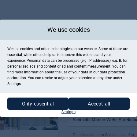
We use cookies
We use cookies and other technologies on our website. Some of these are
essential, while others help us to improve this website and your
experience. Personal data can be processed (e.g. IP addresses), e.g. B. for
personalized ads and content or ad and content measurement. You can
find more information about the use of your data in our
data protection
declaration. You can revoke or adjust your selection at any time under
Settings.
Only essential
Accept all
Settings
Schmidts Märkte Wehr, Am Busba
Du möchtest einen Gutschein kaufen, d