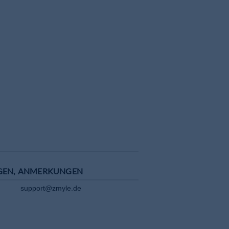
8&iflsig=AOEireoAAAAAZFImS9x6oJ22QLDl6r9Km6JbcN9Dcwt5
GEN, ANMERKUNGEN
support@zmyle.de